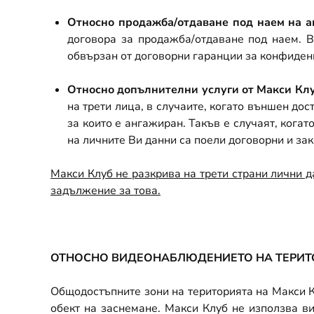
Относно продажба/отдаване под наем на а
договора за продажба/отдаване под наем. В
обвързан от договорни гаранции за конфиденц
Относно допълнителни услуги от Макси Клу
на трети лица, в случаите, когато външен дос
за които е ангажиран. Такъв е случаят, кога
на личните Ви данни са поели договорни и за
Макси Клуб не разкрива на трети страни лични д
задължение за това.
ОТНОСНО ВИДЕОНАБЛЮДЕНИЕТО НА ТЕРИТО
Общодостъпните зони на територията на Макси Кл
обект на заснемане. Макси Клуб не използва ви