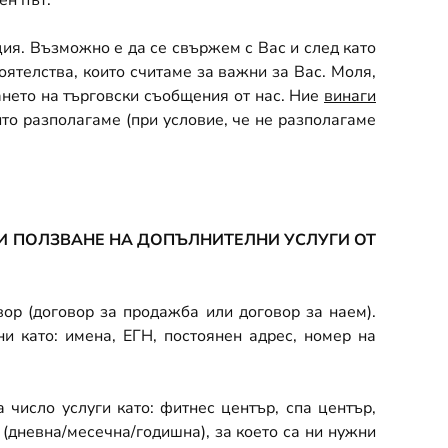
ен път.
я. Възможно е да се свържем с Вас и след като
оятелства, които считаме за важни за Вас. Моля,
ането на търговски съобщения от нас. Ние
винаги
ито разполагаме (при условие, че не разполагаме
И ПОЛЗВАНЕ НА ДОПЪЛНИТЕЛНИ УСЛУГИ ОТ
ор (договор за продажба или договор за наем).
и като: имена, ЕГН, постоянен адрес, номер на
 число услуги като: фитнес център, спа център,
 (дневна/месечна/годишна), за което са ни нужни