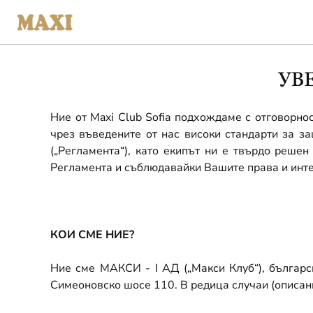
УВ
Ние от
Maxi Club Sofia
подхождаме с отговорнос
чрез въведените от нас високи стандарти за з
(„Регламента“), като екипът ни е твърдо реше
Регламента и съблюдавайки Вашите права и инте
КОИ СМЕ НИЕ?
Ние сме МАКСИ - І АД („Макси Клуб“), българс
Симеоновско шосе 110. В редица случаи (описан