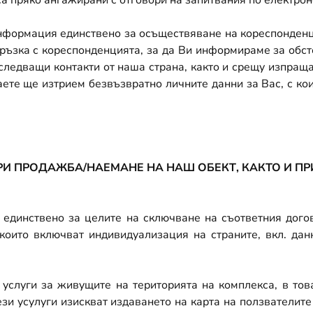
са пряко ангажирани с отговори на запитвания по електрон
нформация единствено за осъществяване на кореспонденци
връзка с кореспонденцията, за да Ви информираме за обст
оследващи контакти от наша страна, както и срещу изпращ
ете ще изтрием безвъзвратно личните данни за Вас, с ко
И ПРОДАЖБА/НАЕМАНЕ НА НАШ ОБЕКТ, КАКТО И ПР
 единствено за целите на сключване на съответния догов
които включват индивидуализация на страните, вкл. данн
слуги за живущите на територията на комплекса, в това
ези усулуги изискват издаването на карта на ползвателите