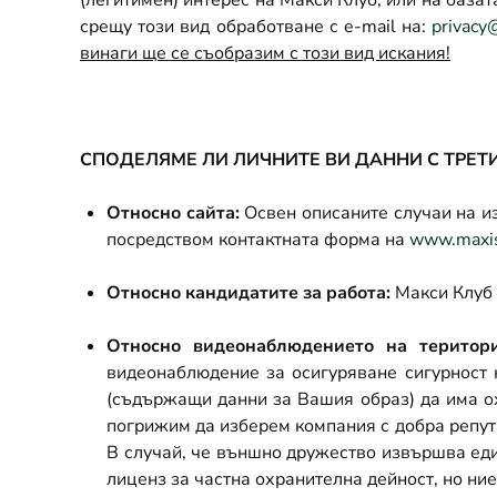
(легитимен) интерес на Макси Клуб, или на база
срещу този вид обработване с
e-mail
на:
privacy
винаги ще се съобразим с този вид искания!
СПОДЕЛЯМЕ ЛИ ЛИЧНИТЕ ВИ ДАННИ С ТРЕТ
Относно сайта:
Освен описаните случаи на и
посредством контактната форма на
www.maxis
Относно кандидатите за работа:
Макси Клуб 
Относно видеонаблюдението на територ
видеонаблюдение за осигуряване сигурност 
(съдържащи данни за Вашия образ) да има ох
погрижим да изберем компания с добра репута
В случай, че външно дружество извършва ед
лиценз за частна охранителна дейност, но ни