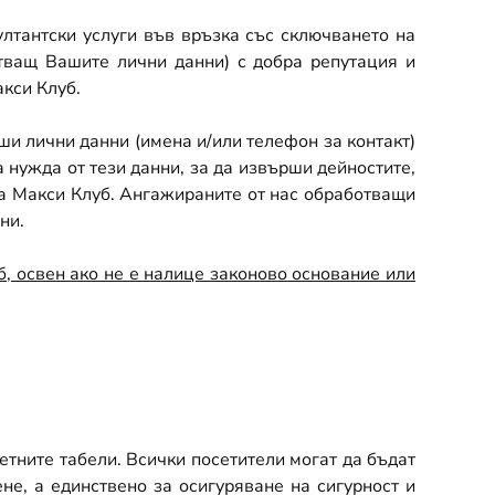
тантски услуги във връзка със сключването на
отващ Вашите лични данни) с добра репутация и
кси Клуб.
и лични данни (имена и/или телефон за контакт)
а нужда от тези данни, за да извърши дейностите,
 на Макси Клуб. Ангажираните от нас обработващи
ни.
б, освен ако не е налице законово основание или
етните табели. Всички посетители могат да бъдат
не, а единствено за осигуряване на сигурност и