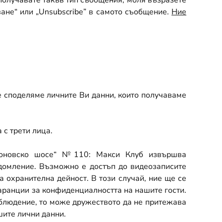
 получавате такъв тип съобщения, моля възразете
ане“ или „
Unsubscribe”
в самото съобщение.
Ние
е споделяме личните Ви данни, които получаваме
 с трети лица.
еоновско шосе“ №110: Макси Клуб извършва
едомление. Възможно е достъп до видеозаписите
 охранителна дейност. В този случай, ние ще се
гаранции за конфиденциалността на нашите гости.
блюдение, то може дружеството да не притежава
шите лични данни.