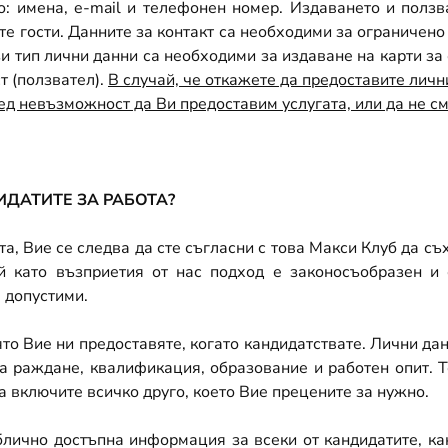
о: имена,
e-mail
и телефонен номер. Издаването и ползв
те гости. Данните за контакт са необходими за ограничено
и тип лични данни са необходими за издаване на карти за
т (ползвател).
В случай, че откажете да предоставите личн
ед невъзможност да Ви предоставим услугата, или да не см
ДАТИТЕ ЗА РАБОТА?
а, Вие се следва да сте съгласни с това Макси Клуб да с
й като възприетия от нас подход е законосъобразен и
 допустими.
о Вие ни предоставяте, когато кандидатствате. Лични дан
на раждане, квалификация, образование и работен опит. 
 включите всичко друго, което Вие прецените за нужно.
лично достъпна информация за всеки от кандидатите, ка