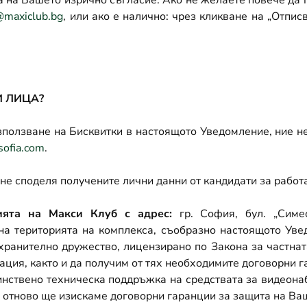
та на Вашето изрично съгласие. Ако не желаете повече да
@maxiclub.bg
, или ако е налично: чрез кликване на „Отписв
И ЛИЦА?
зползване на Бисквитки в настоящото Уведомление, ние н
ofia.com
.
не споделя получените лични данни от кандидати за работа
ията на Макси Клуб с адрес:
гр. София, бул. „Сим
на територията на комплекса, съобразно настоящото Ув
ранително дружество, лицензирано по Закона за частната
ция, както и да получим от тях необходимите договорни 
инствено техническа поддръжка на средствата за видеона
е отново ще изискаме договорни гаранции за защита на Ва