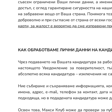
съвсем ограничени Ваши лични данни, а именн
достъп, с оглед гарантиране сигурността на наши
на забравени вещо от Ваша страна. Понякога тоз
доброволно и при съгласие от страна от всеки гос
карти, за жалост е вероятно да сме изправени пр
КАК ОБРАБОТВАМЕ ЛИЧНИ ДАННИ НА КАНДИ
Чрез подаването на Вашата кандидатура за работ
настоящото Уведомление за поверителност, тъ
абсолютно всяка кандидатура – изключения не са
Ние събираме и съхраняваме информацията, коят
имена, адрес,
e-mail,
телефон за контакт, дата 
подходяща, но в подадената кандидатура може да
Освен това, Макси Клуб може да провери за пуб