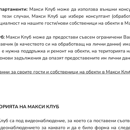
партаменти:
Макси Клуб може да използва външни консул
 тези случаи, Макси Клуб ще избере консултант (обраб
иалност на нашите гости/нови собственици на обекти в Ма
б:
Макси Клуб може да предостави съвсем ограничени Ваш
тавчик (в качеството си на обработващ на лични данни) им
то е нужна поддръжка и ремонт на обекти, на територията
конови задължения да опазят предоставените им лични дан
анни за своите гости и собственици на обекти в Макси Клу
РИЯТА НА МАКСИ КЛУБ
уб са под видеонаблюдение, за което са поставени съотв
деонаблюдението за каквато и да е било форма на следе