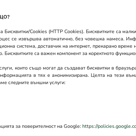
 НИ ВЪВ FACEBOOK
ЕДЕТЕ НИ В INSTAGRAM
СЛЕДЕТЕ НИ В LINKEDIN
ЩО
?
а Бисквитки/
Cookies (HTTP Cookies).
Бисквитките са малки
процес се извършва автоматично, без човешка намеса. Инф
ционна система, доставчик на интернет, прекарано време 
о.
Бисквитките са важен компонент за коректното функцион
уги, които също могат да създават бисквитки в браузъра
информацията в тях е анонимизирана. Целта на тези вън
аме следните външни услуги:
цията за поверителност на
Google:
https://policies.google.