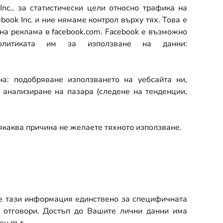
Inc.
, за статистически цели относно трафика на
ebook Inc.
и ние нямаме контрол върху тях
. Това е
на реклама в facebook.com.
Facebook
е възможно
литиката им за използване на данни:
на: подобряване използването на уебсайта ни,
 анализиране на пазара (следене на тенденции,
някаква причина не желаете тяхното използване.
ме тази информация единствено за специфичната
 отговори. Достъп до Вашите лични данни има