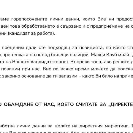
аме горепосочените лични данни, които Вие ни предост
вен това обработването е свързано и с предприемане на с
ни (кандидат за работа).
преценим дали сте подходящ за позицията, по която сте
 преценката по повод бъдещи позиции, Макси Клуб може да
а на Вашето кандидатстване). Въпреки това, ако решите д
позиции при нас, Вие по всяко време можете да поискат
 законно основание да ги запазим – както би било например 
НО ОБАЖДАНЕ
ОТ НАС, КОЕТО СЧИТАТЕ ЗА „ДИРЕКТ
ботва лични данни за целите на директния маркетинг. 