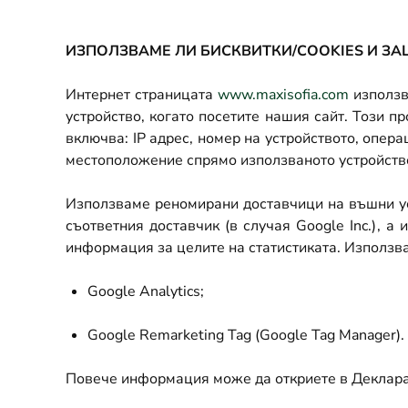
СЛЕДЕТЕ
СЛ
ИЗПОЛЗВАМЕ ЛИ БИСКВИТКИ/
COOKIES
И ЗА
Интернет страницата
www.maxisofia.com
използв
устройство, когато посетите нашия сайт. Този 
включва:
IP
адрес, номер на устройството, опера
местоположение спрямо използваното устройств
Използваме реномирани доставчици на въшни усл
съответния доставчик (в случая
Google Inc.)
, а 
информация за целите на статистиката. Използв
Google Analytics;
Google Remarketing Tag
(
Google Tag Manager).
Повече информация може да откриете в Деклара