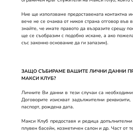
ограничен кръг служители на Макси Клуб, които 
Ние ще използваме предоставената контактна и
вече не се очаква от никоя страна отговор във 
знайте, че имате правото да възразите срещу п
ще се съобразим с подобно искане, а ако пожела
със законно основание да ги запазим).
ЗАЩО СЪБИРАМЕ ВАШИТЕ ЛИЧНИ ДАННИ ПР
МАКСИ КЛУБ?
Личните Ви данни в тези случаи са необходими
Договорите изискват задължителни реквизити, 
паспорт, рождена дата.
Макси Клуб предоставя и редица допълнителни у
плувен басейн, козметичен салон и др. Част от т