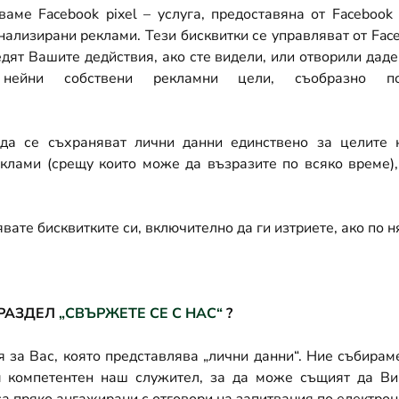
лваме
Facebook pixel –
услуга, предоставяна от
Facebook 
онализирани реклами. Тези бисквитки се управляват от
Fac
дят Вашите дедйствия, ако сте видели, или отворили даде
ейни собствени рекламни цели, съобразно по
т да се съхраняват лични данни единствено за целите 
еклами (срещу които може да възразите по всяко време),
вате бисквитките си, включително да ги изтриете, ако по 
 РАЗДЕЛ
„СВЪРЖЕТЕ СЕ С НАС“
?
 за Вас, която представлява „лични данни“. Ние събира
 компетентен наш служител, за да може същият да Ви