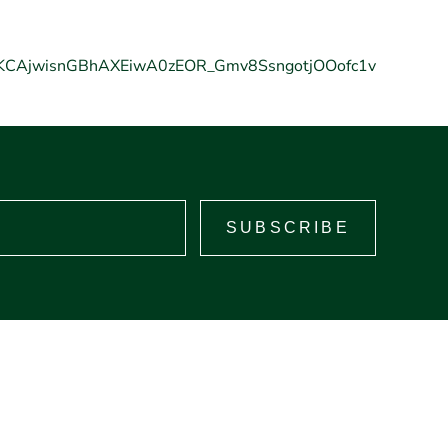
wKCAjwisnGBhAXEiwA0zEOR_Gmv8SsngotjOOofc1v