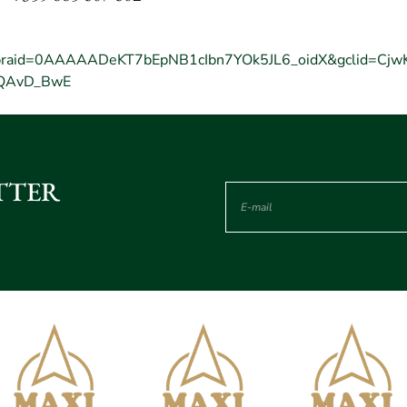
 НИ ВЪВ FACEBOOK
ЕДЕТЕ НИ В INSTAGRAM
СЛЕДЕТЕ НИ В LINKEDIN
braid=0AAAAADeKT7bEpNB1cIbn7YOk5JL6_oidX&gclid=Cj
oQAvD_BwE
TTER