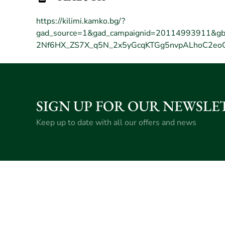
СЛЕДЕТЕ
СЛ
https://kilimi.kamko.bg/?
gad_source=1&gad_campaignid=20114993911&g
2Nf6HX_ZS7X_q5N_2x5yGcqKTGg5nvpALhoC2e
SIGN UP FOR OUR NEWSLE
Keep up to date with all our offers and news